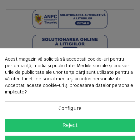
Acest magazin vă solicită să acceptați cookie-uri pentru
performanță, media și publicitate. Mediile sociale și cookie-
urile de publicitate ale unor terțe părți sunt utilizate pentru a
vă oferi funcții de social media și anunțuri personalizate.
Acceptați aceste cookie-uri și procesarea datelor personale
implicate?
Configure
Reject
Copyright © 2026 S.C. Rimi S.R.L. , Reg.Com: J1992000639351,
CUI: RO1824566
Adresa corespondenta: Timisoara, Piata Axente Sever nr.20