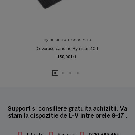
Hyundai I10 I 2008-2013
Covorase cauciuc Hyundai i10 I
150,00 lei
ADAUGA IN COS
Support si consiliere gratuita achizitii. Va
stam la dispozitie de L-V intre orele 8-17 .
Intreaba
Scrie-ne
0720-699-655