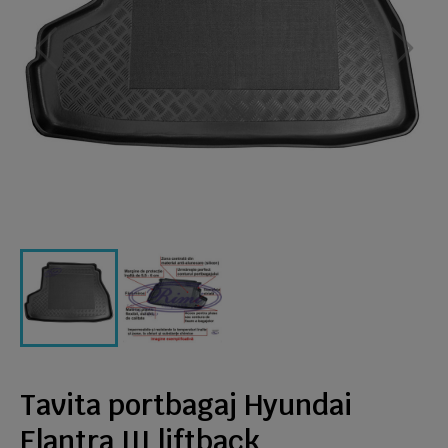
Tavita portbagaj Hyundai
Elantra III liftback