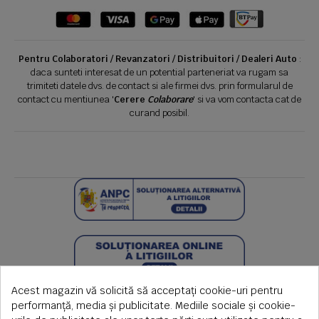
Pentru Colaboratori / Revanzatori / Distribuitori / Dealeri Auto
:
daca sunteti interesat de un potential parteneriat va rugam sa
trimiteti datele dvs. de contact si ale firmei dvs. prin formularul de
contact cu mentiunea '
Cerere
Colaborare
' si va vom contacta cat de
curand posibil.
Acest magazin vă solicită să acceptați cookie-uri pentru
performanță, media și publicitate. Mediile sociale și cookie-