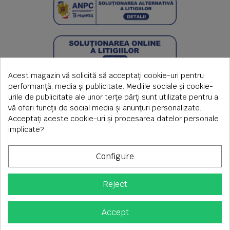
Acest magazin vă solicită să acceptați cookie-uri pentru
performanță, media și publicitate. Mediile sociale și cookie-
urile de publicitate ale unor terțe părți sunt utilizate pentru a
vă oferi funcții de social media și anunțuri personalizate.
Acceptați aceste cookie-uri și procesarea datelor personale
implicate?
Configure
Reject
Copyright © 2026 S.C. Rimi S.R.L. , Reg.Com: J1992000639351,
CUI: RO1824566
Adresa corespondenta: Timisoara, Piata Axente Sever nr.20
Accept
Tel fix: 0256-275 273 mobil: 0720 699 655 ,
Orar comenzi telefonice: L-V 08.00-17.00