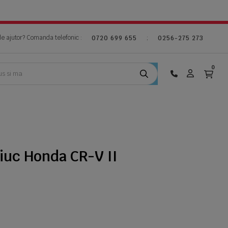
de ajutor? Comanda telefonic :
;
0720 699 655
0256-275 273
0
iuc Honda CR-V II