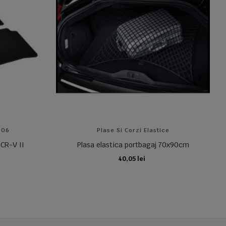
006
Plase Si Corzi Elastice
CR-V II
Plasa elastica portbagaj 70x90cm
40,05 lei
ADAUGA IN COS