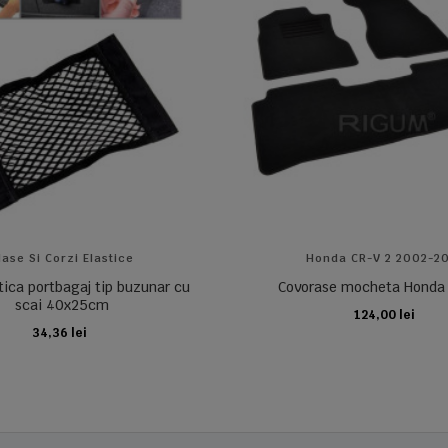
lase Si Corzi Elastice
Honda CR-V 2 2002-2
tica portbagaj tip buzunar cu
Covorase mocheta Honda 
scai 40x25cm
124,00 lei
ADAUGA IN COS
34,36 lei
ADAUGA IN COS