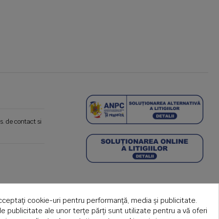
s. de contact si
cceptați cookie-uri pentru performanță, media și publicitate.
de publicitate ale unor terțe părți sunt utilizate pentru a vă oferi