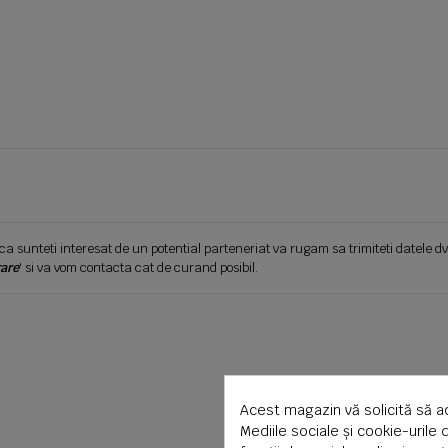
ca sunteti interesat de un potential parteneriat va rugam sa trimiteti datele dv
are
' si va vom contacta cat de curand posibil.
Acest magazin vă solicită să a
Mediile sociale și cookie-urile 