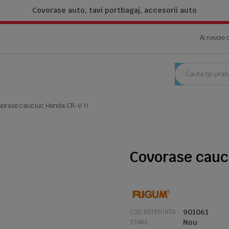
Covorase auto, tavi portbagaj,
accesorii auto
Ai nevoie 
vorase cauciuc Honda CR-V II
Covorase cauc
901061
COD REFERINTA
Nou
STARE