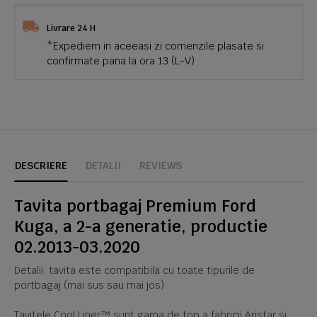
Livrare 24 H
*Expediem in aceeasi zi comenzile plasate si
confirmate pana la ora 13 (L-V)
DESCRIERE
DETALII
REVIEWS
Tavita portbagaj Premium Ford
Kuga, a 2-a generatie, productie
02.2013-03.2020
Detalii: tavita este compatibila cu toate tipurile de
portbagaj (mai sus sau mai jos)
Tavitele Cool Liner™ sunt gama de top a fabricii Aristar si