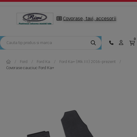
Covorase, tavi, accesorii
0
Ford
Ford Ka
Ford Ka+ (Mk.III) 2016-prezent
Covorase cauciuc Ford Ka+