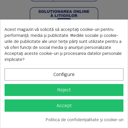
Acest magazin vă solicită să acceptați cookie-uri pentru
performanță, media și publicitate. Mediile sociale și cookie-
urile de publicitate ale unor terțe părți sunt utilizate pentru a
vă oferi funcții de social media și anunțuri personalizate.
Acceptați aceste cookie-uri și procesarea datelor personale
implicate?
Configure
Reject
Copyright © 2026 S.C. Rimi S.R.L. , Reg.Com: J1992000639351,
CUI: RO1824566
Adresa corespondenta: Timisoara, Piata Axente Sever nr.20
Accept
Tel fix: 0256-275 273 mobil: 0720 699 655 ,
Orar comenzi telefonice: L-V 08.00-17.00
Politica de confidențialitate și cookie-uri
Consimțământ pentru cookie-uri