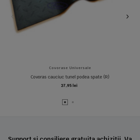
Covorase Universale
Covoras cauciuc tunel podea spate (R)
27,95 lei
ADAUGA IN COS
Support si consiliere gratuita achizitii. Va