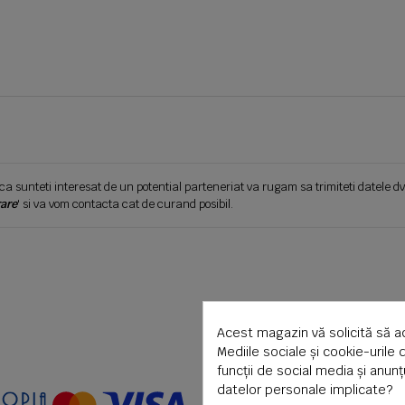
ca sunteti interesat de un potential parteneriat va rugam sa trimiteti datele dv
are
' si va vom contacta cat de curand posibil.
Acest magazin vă solicită să a
Mediile sociale și cookie-urile 
funcții de social media și anun
datelor personale implicate?