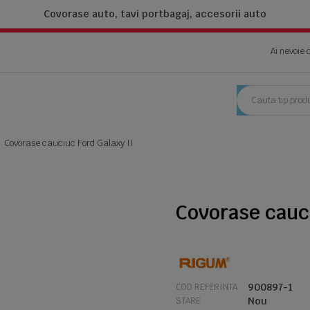
Covorase auto, tavi portbagaj,
accesorii auto
Ai nevoie 
Covorase cauciuc Ford Galaxy II
Covorase cauci
900897-1
COD REFERINTA
Nou
STARE