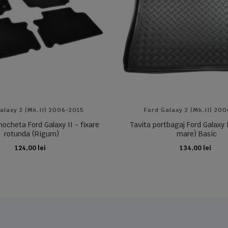
alaxy 2 (Mk.II) 2006-2015
Ford Galaxy 2 (Mk.II) 20
ocheta Ford Galaxy II - fixare
Tavita portbagaj Ford Galaxy I
rotunda (Rigum)
mare) Basic
124,00 lei
134,00 lei
ADAUGA IN COS
ADAUGA IN COS