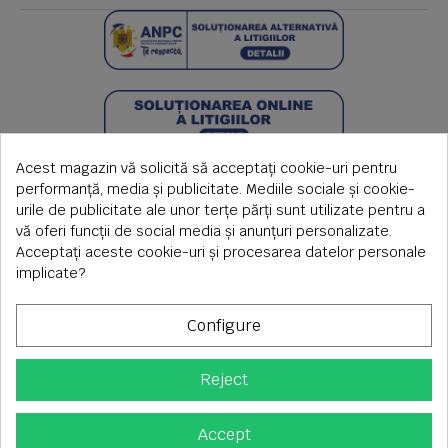
Acest magazin vă solicită să acceptați cookie-uri pentru
performanță, media și publicitate. Mediile sociale și cookie-
urile de publicitate ale unor terțe părți sunt utilizate pentru a
vă oferi funcții de social media și anunțuri personalizate.
Acceptați aceste cookie-uri și procesarea datelor personale
implicate?
Configure
Reject
Copyright © 2026 S.C. Rimi S.R.L. , Reg.Com: J1992000639351,
CUI: RO1824566
Adresa corespondenta: Timisoara, Piata Axente Sever nr.20
Accept
Tel fix: 0256-275 273 mobil: 0720 699 655 ,