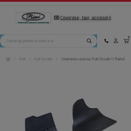
Covorase, tavi, accesorii
0
Fiat
Fiat Scudo
Covorase cauciuc Fiat Scudo II (fata)