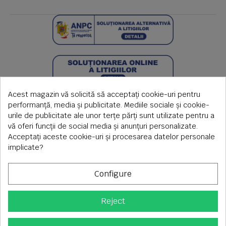
Acest magazin vă solicită să acceptați cookie-uri pentru
performanță, media și publicitate. Mediile sociale și cookie-
urile de publicitate ale unor terțe părți sunt utilizate pentru a
vă oferi funcții de social media și anunțuri personalizate.
Acceptați aceste cookie-uri și procesarea datelor personale
implicate?
Configure
Reject
Copyright © 2026 S.C. Rimi S.R.L. , Reg.Com: J1992000639351,
CUI: RO1824566
Adresa corespondenta: Timisoara, Piata Axente Sever nr.20