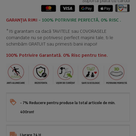
Suporta plata cu cardul
GARANȚIA RIMI
- 100% POTRIVIRE PERFECTĂ, 0% RISC .
*Iti garantam ca dacă TAVITELE sau COVORASELE
comandate nu se potrivesc perfect mașinii tale, ti le
schimbăm GRATUIT sau primesti banii inapoi!
100% Potrivire Garantată. 0% Risc pentru tine.
- 7% Reducere pentru produse la total articole de min.
400ron!
Livrare 24 H