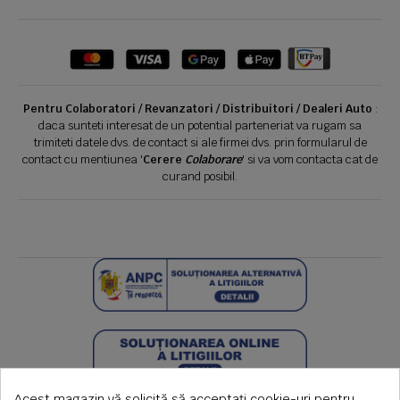
Pentru Colaboratori / Revanzatori / Distribuitori / Dealeri Auto
:
daca sunteti interesat de un potential parteneriat va rugam sa
trimiteti datele dvs. de contact si ale firmei dvs. prin formularul de
contact cu mentiunea '
Cerere
Colaborare
' si va vom contacta cat de
curand posibil.
Acest magazin vă solicită să acceptați cookie-uri pentru