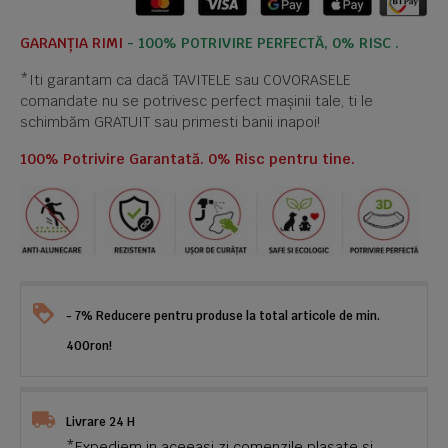
GARANȚIA RIMI
- 100% POTRIVIRE PERFECTĂ, 0% RISC .
*Iti garantam ca dacă TAVITELE sau COVORASELE
comandate nu se potrivesc perfect mașinii tale, ti le
schimbăm GRATUIT sau primesti banii inapoi!
100% Potrivire Garantată. 0% Risc pentru tine.
- 7% Reducere pentru produse la total articole de min.
400ron!
Livrare 24 H
*Expediem in aceeasi zi comenzile plasate si