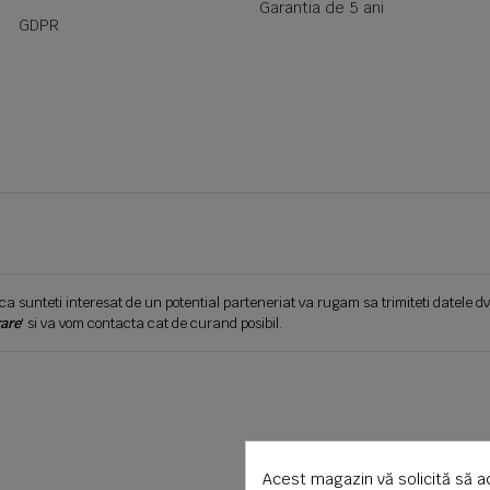
Garantia de 5 ani
GDPR
ca sunteti interesat de un potential parteneriat va rugam sa trimiteti datele dv
are
' si va vom contacta cat de curand posibil.
Acest magazin vă solicită să a