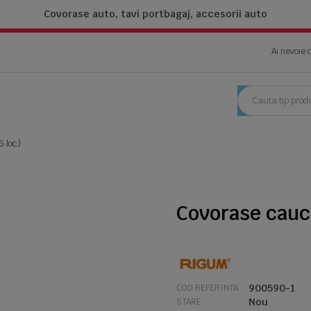
Covorase auto, tavi portbagaj,
accesorii auto
Ai nevoie 
 loc)
Covorase cauc
900590-1
COD REFERINTA
Nou
STARE