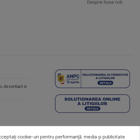
Despre huse roti
s. de contact si
cceptați cookie-uri pentru performanță, media și publicitate.