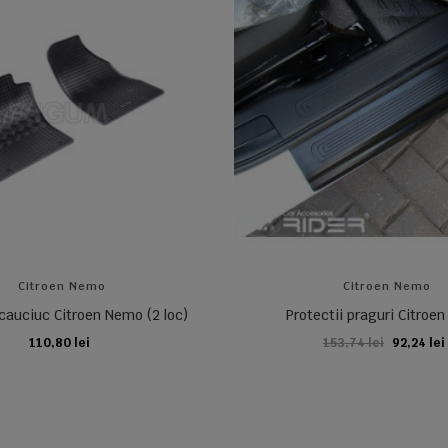
Citroen Nemo
Citroen Nemo
cauciuc Citroen Nemo (2 loc)
Protectii praguri Citroe
110,80 lei
153,74 lei
92,24 lei
ADAUGA IN COS
ADAUGA IN COS