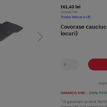
161,40 lei
Include TVA
Produs fabricat in UE
Covorase cauciuc
locuri)
Supor
GARANȚIA RIMI
- 100% POTR
*Iti garantam ca dacă TAVI
mașinii tale, ti le schimbăm 