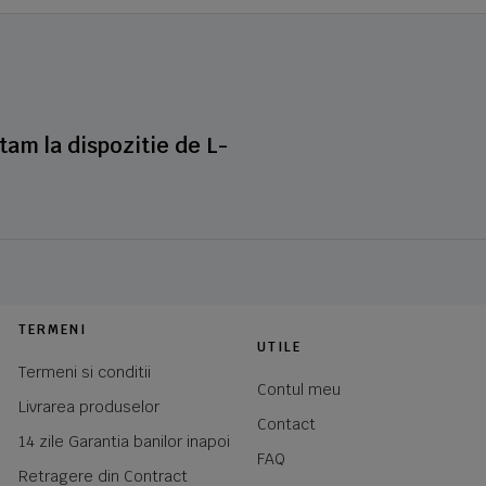
stam la dispozitie de L-
TERMENI
UTILE
Termeni si conditii
Contul meu
Livrarea produselor
Contact
14 zile Garantia banilor inapoi
FAQ
Retragere din Contract