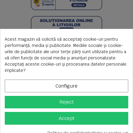
Acest magazin vă solicită să acceptați cookie-uri pentru
performanță, media și publicitate. Mediile sociale și cookie-
urile de publicitate ale unor terțe părți sunt utilizate pentru a
vă oferi funcții de social media și anunțuri personalizate.
Acceptați aceste cookie-uri și procesarea datelor personale
implicate?
Configure
Reject
Copyright © 2026 S.C. Rimi S.R.L. , Reg.Com: J1992000639351,
CUI: RO1824566
Adresa corespondenta: Timisoara, Piata Axente Sever nr.20
Accept
Tel fix: 0256-275 273 mobil: 0720 699 655 ,
Orar comenzi telefonice: L-V 08.00-17.00