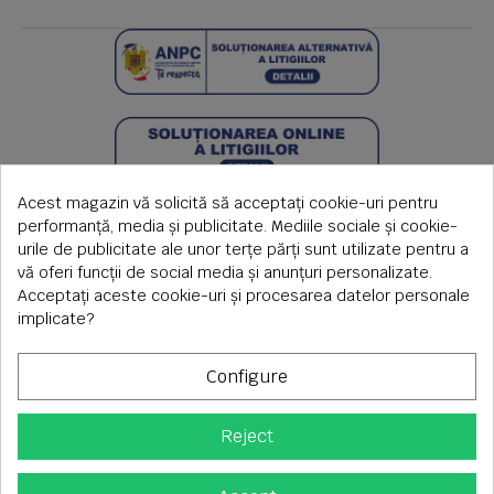
Acest magazin vă solicită să acceptați cookie-uri pentru
performanță, media și publicitate. Mediile sociale și cookie-
urile de publicitate ale unor terțe părți sunt utilizate pentru a
vă oferi funcții de social media și anunțuri personalizate.
Acceptați aceste cookie-uri și procesarea datelor personale
implicate?
Configure
Reject
Copyright © 2026 S.C. Rimi S.R.L. , Reg.Com: J1992000639351,
CUI: RO1824566
Adresa corespondenta: Timisoara, Piata Axente Sever nr.20