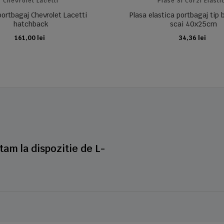
Chevrolet Lacetti
Plase Si Corzi Elasti
portbagaj Chevrolet Lacetti
Plasa elastica portbagaj tip
hatchback
scai 40x25cm
161,00 lei
34,36 lei
ADAUGA IN COS
ADAUGA IN COS
stam la dispozitie de L-