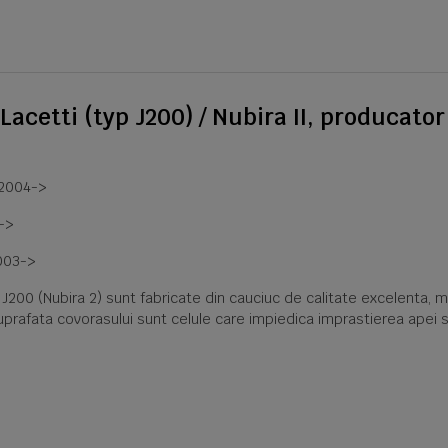
Lacetti (typ J200) / Nubira II, producato
e 2004->
3->
2003->
00 (Nubira 2) sunt fabricate din cauciuc de calitate excelenta, mo
uprafata covorasului sunt celule care impiedica imprastierea apei si