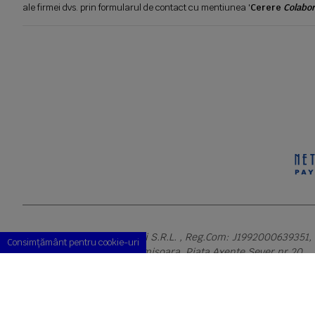
ale firmei dvs. prin formularul de contact cu mentiunea '
Cerere
Colabor
Copyright © 2026 S.C. Rimi S.R.L. , Reg.Com: J1992000639351,
Consimțământ pentru cookie-uri
Adresa corespondenta: Timisoara, Piata Axente Sever nr.20
Tel fix: 0256-275 273 mobil: 0720 699 655 ,
Orar comenzi telefonice: L-V 08.00-17.00