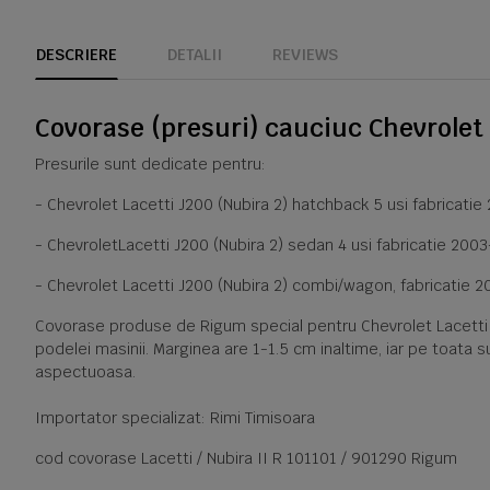
DESCRIERE
DETALII
REVIEWS
Covorase (presuri) cauciuc Chevrolet 
Presurile sunt dedicate pentru:
- Chevrolet Lacetti J200 (Nubira 2) hatchback 5 usi fabricati
- ChevroletLacetti J200 (Nubira 2) sedan 4 usi fabricatie 200
- Chevrolet Lacetti J200 (Nubira 2) combi/wagon, fabricatie 
Covorase produse de Rigum special pentru Chevrolet Lacetti J2
podelei masinii. Marginea are 1-1.5 cm inaltime, iar pe toata s
aspectuoasa.
Importator specializat: Rimi Timisoara
cod covorase Lacetti / Nubira II R 101101 / 901290 Rigum