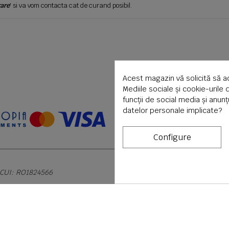
are
' si va vom contacta cat de curand posibil.
Acest magazin vă solicită să a
Mediile sociale și cookie-urile 
funcții de social media și anun
datelor personale implicate?
Configure
 CUI: RO1824566