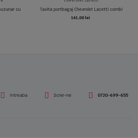
ce
Chevrolet Lacetti
 buzunar cu
Tavita portbagaj Chevrolet Lacetti combi
161,00 lei
ADAUGA IN COS
Intreaba
Scrie-ne
0720-699-655