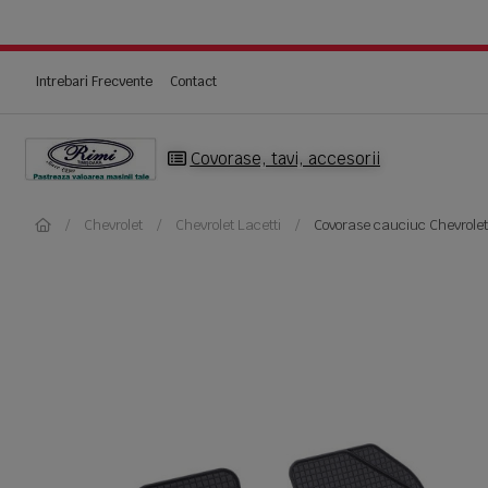
Intrebari Frecvente
Contact
Covorase, tavi, accesorii
Chevrolet
Chevrolet Lacetti
Covorase cauciuc Chevrolet 