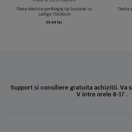
Plase Si Corzi Elastice
Plasa elastica portbagaj tip buzunar cu
Tavita 
carlige 70x30cm
39,69 lei
ADAUGA IN COS
Support si consiliere gratuita achizitii. Va 
V intre orele 8-17 .