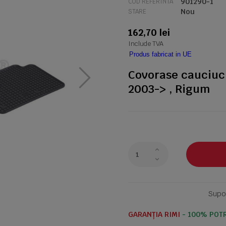
901290-1
COD REFERINTA
Nou
STARE
162,70 lei
Include TVA
Produs fabricat in UE
Covorase cauciuc 
2003-> , Rigum
Supor
GARANȚIA RIMI
- 100% POTR