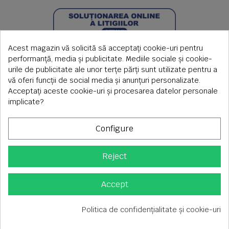
Acest magazin vă solicită să acceptați cookie-uri pentru
performanță, media și publicitate. Mediile sociale și cookie-
urile de publicitate ale unor terțe părți sunt utilizate pentru a
vă oferi funcții de social media și anunțuri personalizate.
Acceptați aceste cookie-uri și procesarea datelor personale
implicate?
Configure
Reject
Copyright © 2026 S.C. Rimi S.R.L. , Reg.Com: J1992000639351,
CUI: RO1824566
Adresa corespondenta: Timisoara, Piata Axente Sever nr.20
Accept
Tel fix: 0256-275 273 mobil: 0720 699 655 ,
Orar comenzi telefonice: L-V 08.00-17.00
Politica de confidențialitate și cookie-uri
Consimțământ pentru cookie-uri