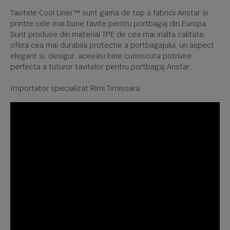
Tavitele Cool Liner™ sunt gama de top a fabricii Aristar si
printre cele mai bune tavite pentru portbagaj din Europa.
Sunt produse din material TPE de cea mai inalta calitate,
ofera cea mai durabila protectie a portbagajului, un aspect
elegant si, desigur, aceeasi bine cunoscuta potrivire
perfecta a tuturor tavitelor pentru portbagaj Aristar.
Importator specializat Rimi Timisoara