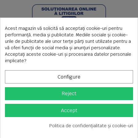
Acest magazin vă solicită să acceptați cookie-uri pentru
performanță, media și publicitate. Mediile sociale și cookie-
urile de publicitate ale unor terțe părți sunt utilizate pentru a
vă oferi funcții de social media și anunțuri personalizate.
Acceptați aceste cookie-uri și procesarea datelor personale
implicate?
Configure
Reject
Copyright © 2026 S.C. Rimi S.R.L. , Reg.Com: J1992000639351,
CUI: RO1824566
Adresa corespondenta: Timisoara, Piata Axente Sever nr.20
Accept
Tel fix: 0256-275 273 mobil: 0720 699 655 ,
Orar comenzi telefonice: L-V 08.00-17.00
Politica de confidențialitate și cookie-uri
Consimțământ pentru cookie-uri