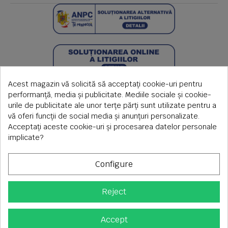
Acest magazin vă solicită să acceptați cookie-uri pentru
performanță, media și publicitate. Mediile sociale și cookie-
urile de publicitate ale unor terțe părți sunt utilizate pentru a
vă oferi funcții de social media și anunțuri personalizate.
Acceptați aceste cookie-uri și procesarea datelor personale
implicate?
Configure
Reject
Copyright © 2026 S.C. Rimi S.R.L. , Reg.Com: J1992000639351,
CUI: RO1824566
Adresa corespondenta: Timisoara, Piata Axente Sever nr.20
Accept
Tel fix: 0256-275 273 mobil: 0720 699 655 ,