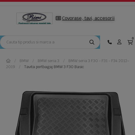
Covorase, tavi, accesorii
0
BMW
BMW seria 3
BMW seria 3 F30 - F31 - F34 2012-
2019
Tavita portbagaj BMW 3 F30 Basic