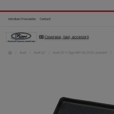
Intrebari Frecvente
Contact
Covorase, tavi, accesorii
Audi
Audi Q7
Audi Q7 II (typ 4M) 06.2015-prezent