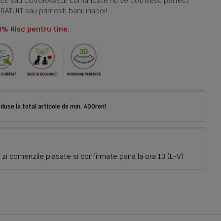
TELE sau COVORASELE comandate nu se potrivesc perfect
GRATUIT sau primesti banii inapoi!
0% Risc pentru tine.
use la total articole de min. 400ron!
zi comenzile plasate si confirmate pana la ora 13 (L-V)