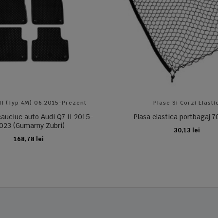
II (typ 4M) 06.2015-Prezent
Plase Si Corzi Elasti
auciuc auto Audi Q7 II 2015-
Plasa elastica portbagaj
023 (Gumarny Zubri)
30,13 lei
ADAUGA IN COS
168,78 lei
ADAUGA IN COS