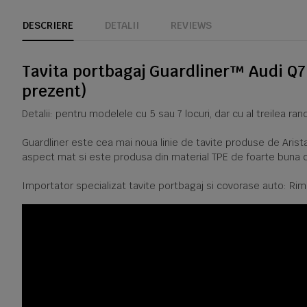
DESCRIERE
DETALII
REVIEWS
Tavita portbagaj Guardliner™ Audi Q7 
prezent)
Detalii: pentru modelele cu 5 sau 7 locuri, dar cu al treilea ra
Guardliner este cea mai noua linie de tavite produse de Arista
aspect mat si este produsa din material TPE de foarte buna c
Importator specializat tavite portbagaj si covorase auto: Rim