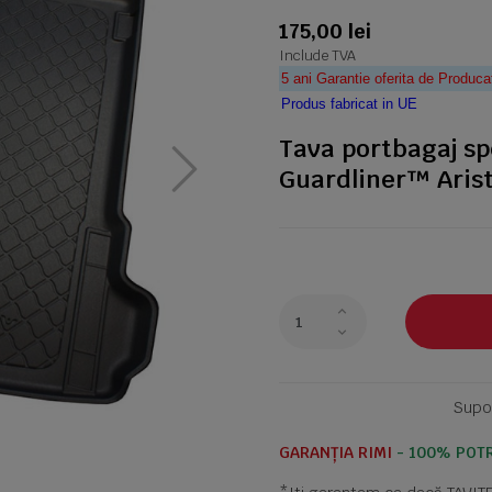
175,00 lei
Include TVA
5 ani Garantie oferita de Produca
Produs fabricat in UE
Tava portbagaj sp
Guardliner™ Arista
Supor
GARANȚIA RIMI
- 100% POTR