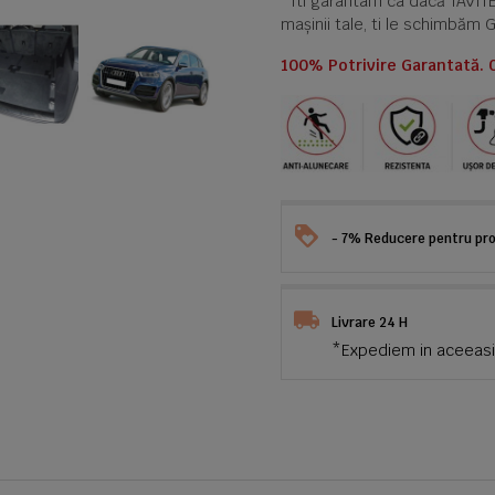
*Iti garantam ca dacă TAVI
mașinii tale, ti le schimbăm 
100% Potrivire Garantată. 
- 7% Reducere pentru prod
Livrare 24 H
*Expediem in aceeasi 