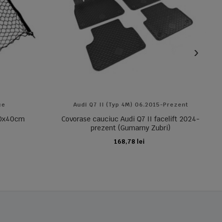
ce
Audi Q7 II (typ 4M) 06.2015-Prezent
 70x40cm
Covorase cauciuc Audi Q7 II facelift 2024-
prezent (Gumarny Zubri)
168,78 lei
ADAUGA IN COS