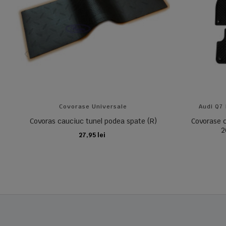
Covorase Universale
Audi Q7 
Covoras cauciuc tunel podea spate (R)
Covorase c
2
27,95 lei
ADAUGA IN COS