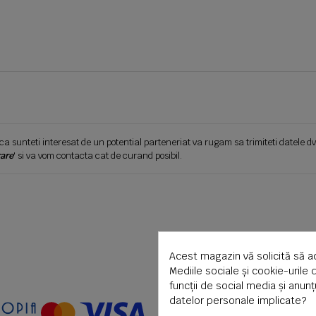
ca sunteti interesat de un potential parteneriat va rugam sa trimiteti datele dv
are
' si va vom contacta cat de curand posibil.
Acest magazin vă solicită să a
Mediile sociale și cookie-urile 
funcții de social media și anun
datelor personale implicate?