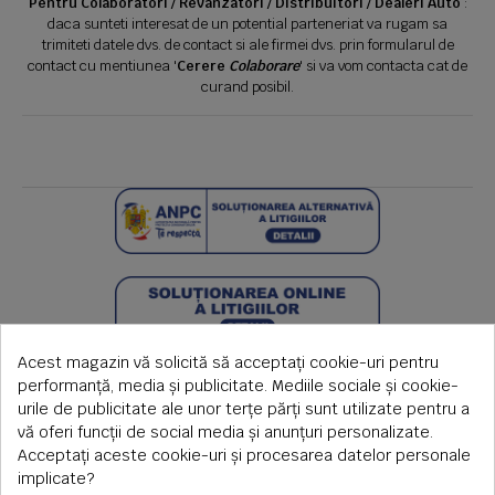
Pentru Colaboratori / Revanzatori / Distribuitori / Dealeri Auto
:
daca sunteti interesat de un potential parteneriat va rugam sa
trimiteti datele dvs. de contact si ale firmei dvs. prin formularul de
contact cu mentiunea '
Cerere
Colaborare
' si va vom contacta cat de
curand posibil.
Acest magazin vă solicită să acceptați cookie-uri pentru
performanță, media și publicitate. Mediile sociale și cookie-
urile de publicitate ale unor terțe părți sunt utilizate pentru a
vă oferi funcții de social media și anunțuri personalizate.
Acceptați aceste cookie-uri și procesarea datelor personale
implicate?