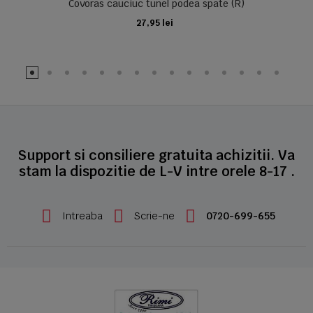
Covoras cauciuc tunel podea spate (R)
27,95 lei
ADAUGA IN COS
Support si consiliere gratuita achizitii. Va
stam la dispozitie de L-V intre orele 8-17 .
Intreaba
Scrie-ne
0720-699-655