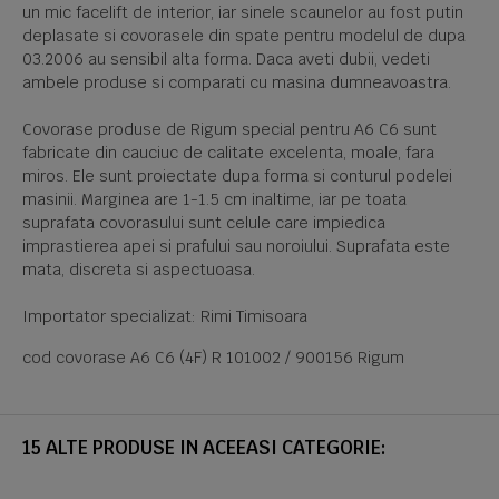
un mic facelift de interior, iar sinele scaunelor au fost putin
deplasate si covorasele din spate pentru modelul de dupa
03.2006 au sensibil alta forma. Daca aveti dubii, vedeti
ambele produse si comparati cu masina dumneavoastra.
Covorase produse de Rigum special pentru A6 C6 sunt
fabricate din cauciuc de calitate excelenta, moale, fara
miros. Ele sunt proiectate dupa forma si conturul podelei
masinii. Marginea are 1-1.5 cm inaltime, iar pe toata
suprafata covorasului sunt celule care impiedica
imprastierea apei si prafului sau noroiului. Suprafata este
mata, discreta si aspectuoasa.
Importator specializat: Rimi Timisoara
cod covorase A6 C6 (4F) R 101002 / 900156 Rigum
15 ALTE PRODUSE IN ACEEASI CATEGORIE: