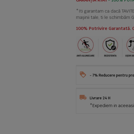
GARANȚIA RIMI
- 100% POTR
*Iti garantam ca dacă TAVI
mașinii tale, ti le schimbăm 
100% Potrivire Garantată. 
- 7% Reducere pentru prod
Livrare 24 H
*Expediem in aceeasi 