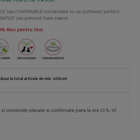
IVIRE PERFECTĂ, 0% RISC .
TELE sau COVORASELE comandate nu se potrivesc perfect
GRATUIT sau primesti banii inapoi!
0% Risc pentru tine.
use la total articole de min. 400ron!
zi comenzile plasate si confirmate pana la ora 13 (L-V)