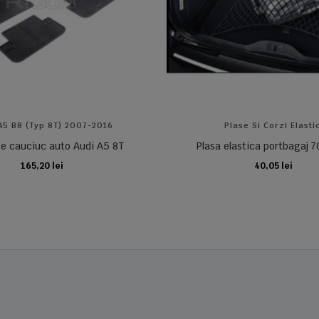
A5 B8 (typ 8T) 2007-2016
Plase Si Corzi Elasti
e cauciuc auto Audi A5 8T
Plasa elastica portbagaj
165,20 lei
40,05 lei
ADAUGA IN COS
ADAUGA IN COS