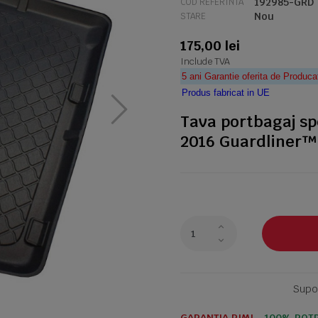
192985-GRD
COD REFERINTA
Nou
STARE
175,00 lei
Include TVA
5 ani Garantie oferita de Produca
Produs fabricat in UE
Tava portbagaj sp
2016 Guardliner™
Supor