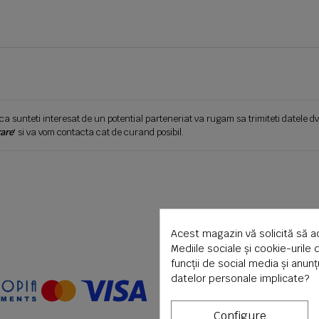
ca sunteti interesat de un potential parteneriat va rugam sa trimiteti datele dv
are
' si va vom contacta cat de curand posibil.
Acest magazin vă solicită să a
Mediile sociale și cookie-urile 
funcții de social media și anun
datelor personale implicate?
Configure