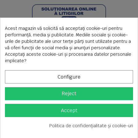
Acest magazin vă solicită să acceptați cookie-uri pentru
performanță, media și publicitate. Mediile sociale și cookie-
urile de publicitate ale unor terțe părți sunt utilizate pentru a
vă oferi funcții de social media și anunțuri personalizate.
Acceptați aceste cookie-uri și procesarea datelor personale
implicate?
Configure
Reject
Copyright © 2026 S.C. Rimi S.R.L. , Reg.Com: J1992000639351,
CUI: RO1824566
Adresa corespondenta: Timisoara, Piata Axente Sever nr.20
Accept
Tel fix: 0256-275 273 mobil: 0720 699 655 ,
Orar comenzi telefonice: L-V 08.00-17.00
Politica de confidențialitate și cookie-uri
Consimțământ pentru cookie-uri