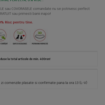
IVIRE PERFECTĂ, 0% RISC .
TELE sau COVORASELE comandate nu se potrivesc perfect
GRATUIT sau primesti banii inapoi!
0% Risc pentru tine.
use la total articole de min. 400ron!
zi comenzile plasate si confirmate pana la ora 13 (L-V)