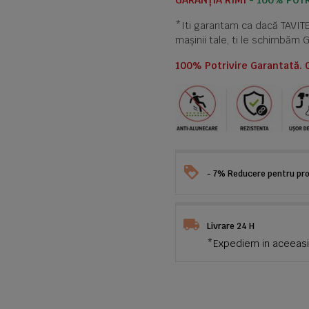
GARANȚIA RIMI
- 100% POTR
*Iti garantam ca dacă TAVI
mașinii tale, ti le schimbăm 
100% Potrivire Garantată. 
- 7% Reducere pentru prod
Livrare 24 H
*Expediem in aceeasi 