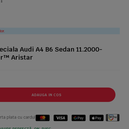
-1
tor.
eciala Audi A4 B6 Sedan 11.2000-
r™ Aristar
ADAUGA IN COS
ta plata cu cardul