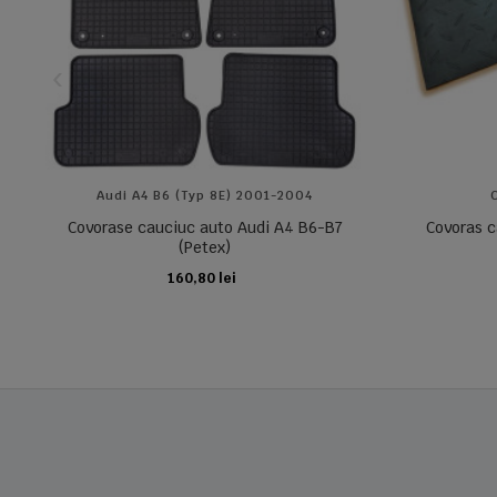
Audi A4 B6 (typ 8E) 2001-2004
Covorase cauciuc auto Audi A4 B6-B7
Covoras c
(Petex)
160,80 lei
ADAUGA IN COS