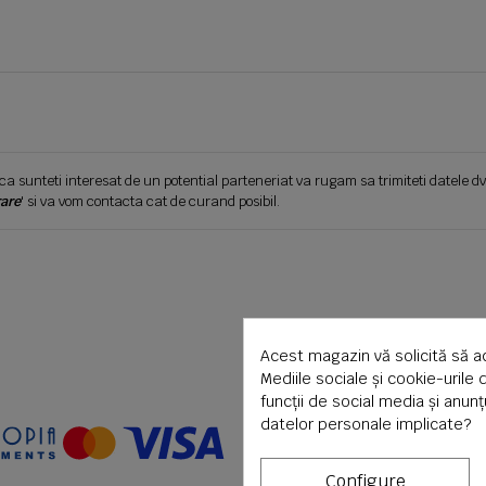
ca sunteti interesat de un potential parteneriat va rugam sa trimiteti datele dv
are
' si va vom contacta cat de curand posibil.
Acest magazin vă solicită să a
Mediile sociale și cookie-urile 
funcții de social media și anun
datelor personale implicate?
Configure