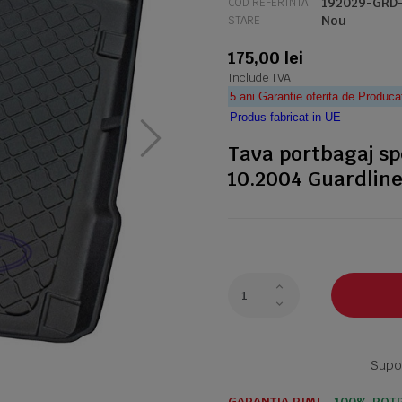
192029-GRD
COD REFERINTA
Nou
STARE
175,00 lei
Include TVA
5 ani Garantie oferita de Produca
Produs fabricat in UE
Tava portbagaj sp
10.2004 Guardline
Supor