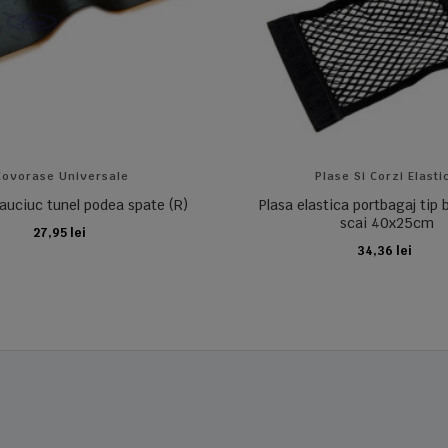
Covorase Universale
Plase Si Corzi Elasti
auciuc tunel podea spate (R)
Plasa elastica portbagaj tip
scai 40x25cm
27,95 lei
ADAUGA IN COS
34,36 lei
ADAUGA IN COS