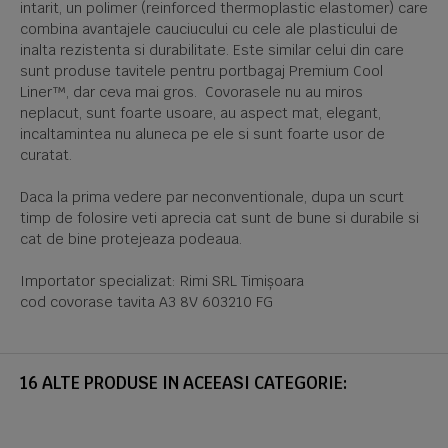
intarit, un polimer (reinforced thermoplastic elastomer) care
combina avantajele cauciucului cu cele ale plasticului de
inalta rezistenta si durabilitate. Este similar celui din care
sunt produse tavitele pentru portbagaj Premium Cool
Liner™, dar ceva mai gros. Covorasele nu au miros
neplacut, sunt foarte usoare, au aspect mat, elegant,
incaltamintea nu aluneca pe ele si sunt foarte usor de
curatat.
Daca la prima vedere par neconventionale, dupa un scurt
timp de folosire veti aprecia cat sunt de bune si durabile si
cat de bine protejeaza podeaua.
Importator specializat: Rimi SRL Timișoara
cod covorase tavita A3 8V 603210 FG
16 ALTE PRODUSE IN ACEEASI CATEGORIE: