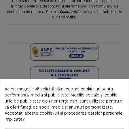
daca sunteti interesat de un potential parteneriat va rugam sa
trimiteti datele dvs. de contact si ale firmei dvs. prin formularul de
contact cu mentiunea '
Cerere
Colaborare
' si va vom contacta cat de
curand posibil.
Acest magazin vă solicită să acceptați cookie-uri pentru
performanță, media și publicitate. Mediile sociale și cookie-
urile de publicitate ale unor terțe părți sunt utilizate pentru a
vă oferi funcții de social media și anunțuri personalizate.
Acceptați aceste cookie-uri și procesarea datelor personale
implicate?