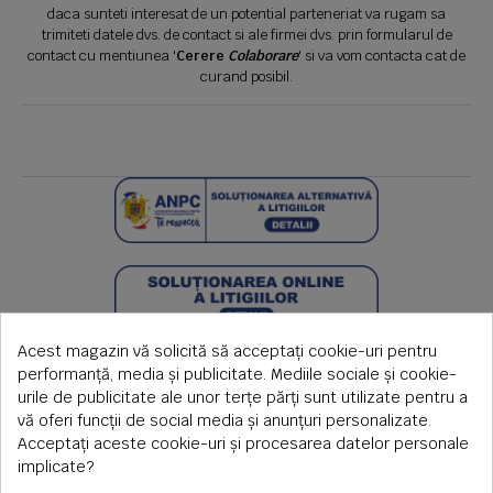
daca sunteti interesat de un potential parteneriat va rugam sa
trimiteti datele dvs. de contact si ale firmei dvs. prin formularul de
contact cu mentiunea '
Cerere
Colaborare
' si va vom contacta cat de
curand posibil.
Acest magazin vă solicită să acceptați cookie-uri pentru
performanță, media și publicitate. Mediile sociale și cookie-
urile de publicitate ale unor terțe părți sunt utilizate pentru a
vă oferi funcții de social media și anunțuri personalizate.
Acceptați aceste cookie-uri și procesarea datelor personale
implicate?