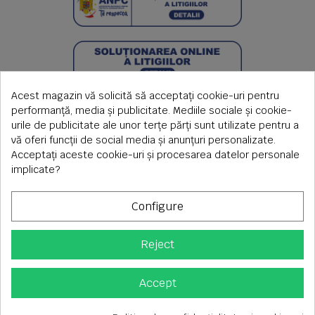
Acest magazin vă solicită să acceptați cookie-uri pentru
performanță, media și publicitate. Mediile sociale și cookie-
urile de publicitate ale unor terțe părți sunt utilizate pentru a
vă oferi funcții de social media și anunțuri personalizate.
Acceptați aceste cookie-uri și procesarea datelor personale
implicate?
Configure
Reject
Copyright © 2026 S.C. Rimi S.R.L. , Reg.Com: J1992000639351,
CUI: RO1824566
Adresa corespondenta: Timisoara, Piata Axente Sever nr.20
Accept
Tel fix: 0256-275 273 mobil: 0720 699 655 ,
Orar comenzi telefonice: L-V 08.00-17.00